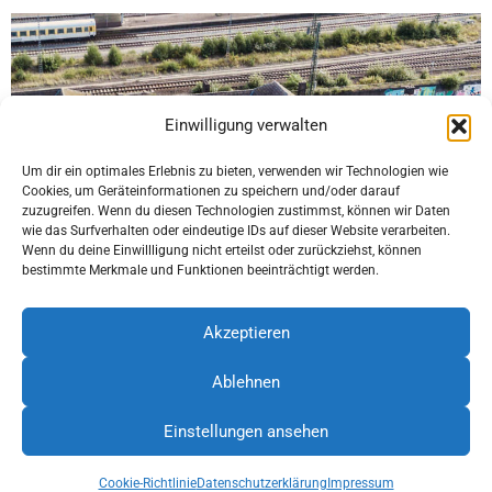
Einwilligung verwalten
Um dir ein optimales Erlebnis zu bieten, verwenden wir Technologien wie
Cookies, um Geräteinformationen zu speichern und/oder darauf
zuzugreifen. Wenn du diesen Technologien zustimmst, können wir Daten
wie das Surfverhalten oder eindeutige IDs auf dieser Website verarbeiten.
Wenn du deine Einwillligung nicht erteilst oder zurückziehst, können
bestimmte Merkmale und Funktionen beeinträchtigt werden.
Akzeptieren
Ablehnen
Löhne umsteigen. Der Bahnhof e.V.
Bünder Str. 7 | 32584 Löhne
Einstellungen ansehen
Mitgliederbereich
Impressum
Datenschutz
Cookie-Richtlinie (EU)
Cookie-Richtlinie
Datenschutzerklärung
Impressum