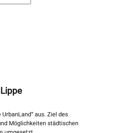
nLippe
 UrbanLand“ aus. Ziel des
und Möglichkeiten städtischen
mm umgesetzt.