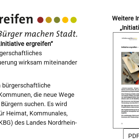
Weitere I
„Initia
itiative ergreifen“
rgerschaftliches
erung wirksam miteinander
 bürgerschaftliche
n Kommunen, die neue Wege
n Bürgern suchen. Es wird
für Heimat, Kommunales,
KBG) des Landes Nordrhein-
PDF