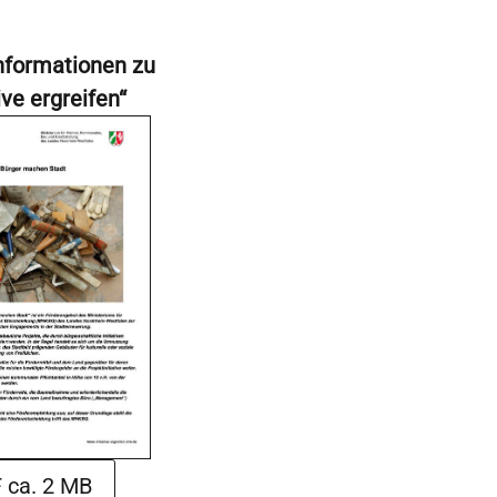
nformationen zu
tive ergreifen“
 ca. 2 MB