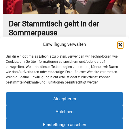
Der Stammtisch geht in der
Sommerpause
Juni 9, 2026
Einwilligung verwalten
Beim ehrenamtlichen Stammtisch am 08. Juni...
Um dir ein optimales Erlebnis zu bieten, verwenden wir Technologien wie
Cookies, um Geräteinformationen zu speichern und/oder darauf
Mehr ...
zuzugreifen. Wenn du diesen Technologien zustimmst, können wir Daten
wie das Surfverhalten oder eindeutige IDs auf dieser Website verarbeiten.
Wenn du deine Einwillligung nicht erteilst oder zurückziehst, können
1
2
3
…
5
bestimmte Merkmale und Funktionen beeinträchtigt werden.
Akzeptieren
Ablehnen
Löhne umsteigen. Der Bahnhof e.V.
Bünder Str. 7 | 32584 Löhne
Einstellungen ansehen