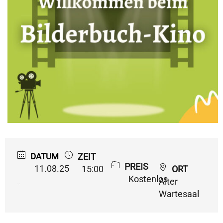
DATUM
ZEIT
PREIS
11.08.25
15:00
ORT
Kostenlos
Alter
Expired!
Wartesaal