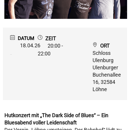
DATUM
ZEIT
18.04.26
20:00 -
ORT
Schloss
22:00
Expired!
Ulenburg
Ulenburger
Buchenallee
16, 32584
Löhne
Hutkonzert mit „The Dark Side of Blues“ – Ein
Bluesabend voller Leidenschaft
Der Verein „Löhne-umsteigen. Der Bahnhof“ lädt zu