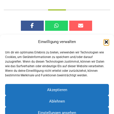
Einwilligung verwalten
Um dir ein optimales Erlebnis zu bieten, verwenden wir Technologien wie
Cookies, um Geräteinformationen zu speichern und/oder darauf
zuzugreifen. Wenn du diesen Technologien zustimmst, können wir Daten
Vorherige
Nächste
wie das Surfverhalten oder eindeutige IDs auf dieser Website verarbeiten.
Veranstaltung
Veranstaltung
Wenn du deine Einwillligung nicht erteilst oder zurückziehst, können
bestimmte Merkmale und Funktionen beeinträchtigt werden.
Akzeptieren
Ablehnen
Löhne umsteigen. Der Bahnhof e.V.
Bünder Str. 7 | 32584 Löhne
Einstellungen ansehen