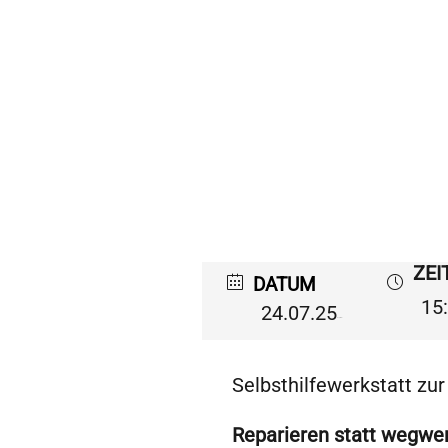
ZEI
DATUM
15:
24.07.25
Expired!
Selbsthilfewerkstatt zu
Reparieren statt wegwer