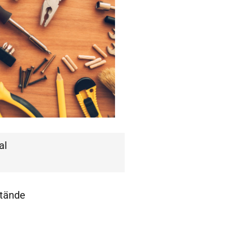
al
stände