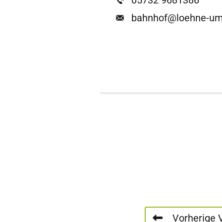
05732 9681386
bahnhof@loehne-um
Vorherige 