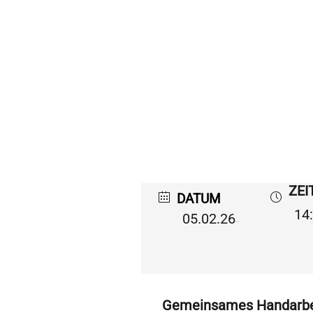
ZEI
DATUM
14:
05.02.26
Expired!
Gemeinsames Handarbei