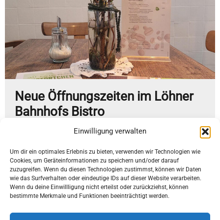
Neue Öffnungszeiten im Löhner
Bahnhofs Bistro
März 1, 2025
Einwilligung verwalten
Donnerstags und freitags von 07:30 bis 11:30...
Um dir ein optimales Erlebnis zu bieten, verwenden wir Technologien wie
Cookies, um Geräteinformationen zu speichern und/oder darauf
Mehr ...
zuzugreifen. Wenn du diesen Technologien zustimmst, können wir Daten
wie das Surfverhalten oder eindeutige IDs auf dieser Website verarbeiten.
Wenn du deine Einwillligung nicht erteilst oder zurückziehst, können
1
…
3
4
5
bestimmte Merkmale und Funktionen beeinträchtigt werden.